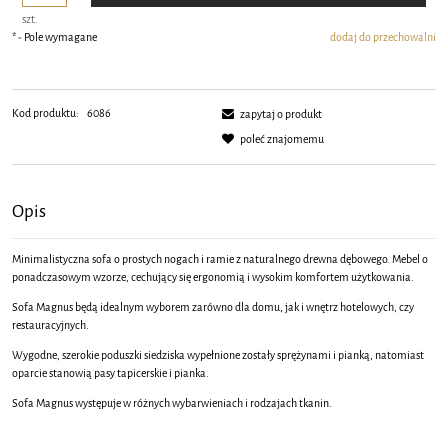
szt.
*
- Pole wymagane
dodaj do przechowalni
Kod produktu:
6086
zapytaj o produkt
poleć znajomemu
Opis
Minimalistyczna sofa o prostych nogach i ramie z naturalnego drewna dębowego. Mebel o
ponadczasowym wzorze, cechujący się ergonomią i wysokim komfortem użytkowania.
Sofa Magnus będą idealnym wyborem zarówno dla domu, jak i wnętrz hotelowych, czy
restauracyjnych.
Wygodne, szerokie poduszki siedziska wypełnione zostały sprężynami i pianką, natomiast
oparcie stanowią pasy tapicerskie i pianka.
Sofa Magnus występuje w różnych wybarwieniach i rodzajach tkanin.