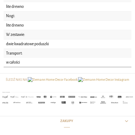
lite drewno
Nogi:
lite drewno
W zestawie:
dwie kwadratowe poduszki
Transport:
w całości
ŚLEDŹ NAS NA
ZAKUPY