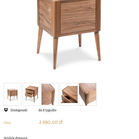
Dostępność:
do 8 tygodni
2 690,00 zł
Cena:
Wybór drewna: