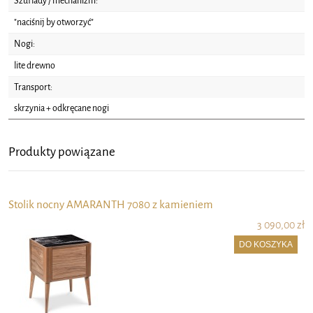
Szuflady / mechanizm:
"naciśnij by otworzyć"
Nogi:
lite drewno
Transport:
skrzynia + odkręcane nogi
Produkty powiązane
Stolik nocny AMARANTH 7080 z kamieniem
3 090,00 zł
DO KOSZYKA