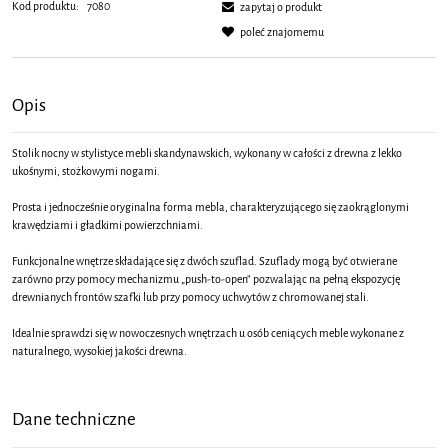
Kod produktu:
7080
zapytaj o produkt
poleć znajomemu
Opis
Stolik nocny w stylistyce mebli skandynawskich, wykonany w całości z drewna z lekko
ukośnymi, stożkowymi nogami.
Prosta i jednocześnie oryginalna forma mebla, charakteryzującego się zaokrąglonymi
krawędziami i gładkimi powierzchniami.
Funkcjonalne wnętrze składające się z dwóch szuflad. Szuflady mogą być otwierane
zarówno przy pomocy mechanizmu „push-to-open” pozwalając na pełną ekspozycję
drewnianych frontów szafki lub przy pomocy uchwytów z chromowanej stali.
Idealnie sprawdzi się w nowoczesnych wnętrzach u osób ceniących meble wykonane z
naturalnego, wysokiej jakości drewna.
Dane techniczne