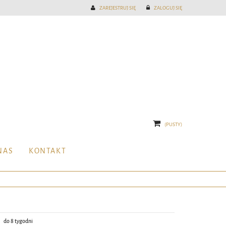
ZAREJESTRUJ SIĘ
ZALOGUJ SIĘ
(PUSTY)
NAS
KONTAKT
do 8 tygodni