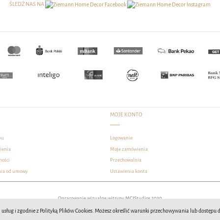
ŚLEDŹ NAS NA
MOJE KONTO
pu
Logowanie
ienia
Moje zamówienia
ności
Przechowalnia
nia od umowy
Ustawienia konta
Opracowanie wizualne witryny MCIStudios 2020
ji usług i zgodnie z Polityką Plików Cookies. Możesz określić warunki przechowywania lub dostępu 
Sklep internetowy Shoper.pl