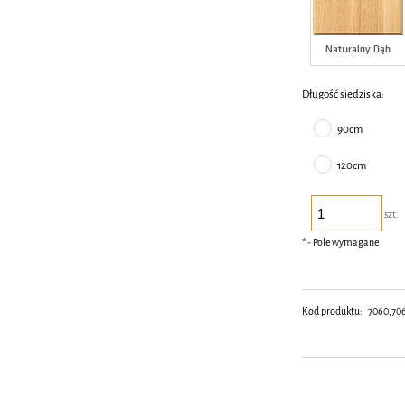
Długość siedziska:
90cm
120cm
szt.
*
- Pole wymagane
Kod produktu:
7060,70