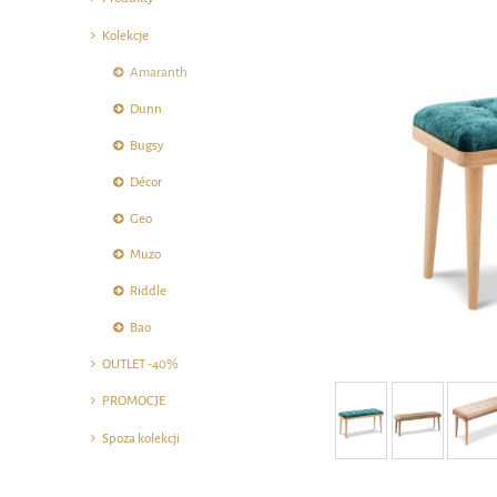
Kolekcje
Amaranth
Dunn
Bugsy
Décor
Geo
Muzo
Riddle
Bao
OUTLET -40%
PROMOCJE
Spoza kolekcji