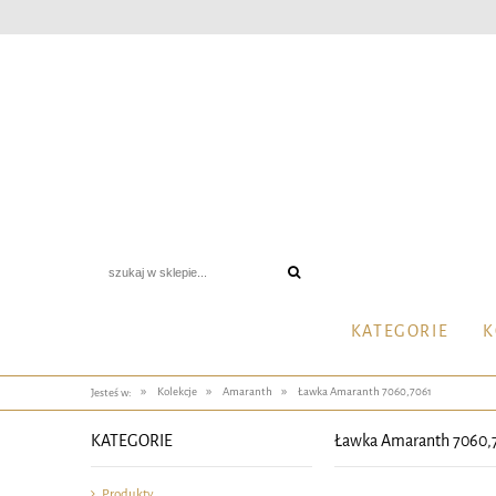
KATEGORIE
K
»
»
»
Kolekcje
Amaranth
Ławka Amaranth 7060,7061
Jesteś w:
KATEGORIE
Ławka Amaranth 7060,
Produkty