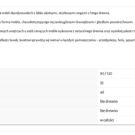
ce mebli skandynawskich z lekko ukośnymi, stożkowymi nogami z litego drewna.
lna forma mebla, charakteryzującego się zaokrąglonymi krawędziami i gładkimi powierzchniami.
esnych wnętrzach u osób ceniących meble wykonane z naturalnego drewna oraz wysokiej jakości t
lkości ławek, świetnie sprawdzą się niemal w każdym pomieszczeniu – przedpokoju, holu, sypialni
90 / 120
35
46
lite drewno
lite drewno
w całości