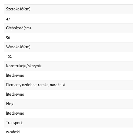
Szerokość (cm):
47
Głębokość (cm):
56
Wysokość (cm):
102
Konstrukcja / skrzynia:
lite drewno
Elementy ozdobne, ramka, narożniki
lite drewno
Nogi:
lite drewno
Transport:
w całości