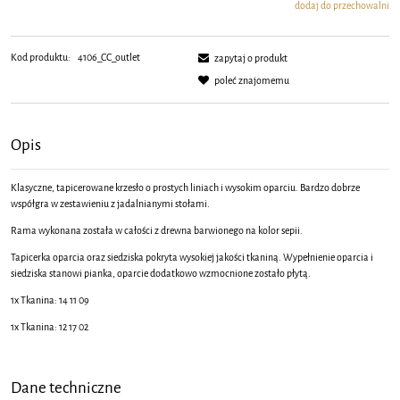
dodaj do przechowalni
Kod produktu:
4106_CC_outlet
zapytaj o produkt
poleć znajomemu
Opis
Klasyczne, tapicerowane krzesło o prostych liniach i wysokim oparciu. Bardzo dobrze
współgra w zestawieniu z jadalnianymi stołami.
Rama wykonana została w całości z drewna barwionego na kolor sepii.
Tapicerka oparcia oraz siedziska pokryta wysokiej jakości tkaniną. Wypełnienie oparcia i
siedziska stanowi pianka, oparcie dodatkowo wzmocnione zostało płytą.
1x Tkanina: 14 11 09
1x Tkanina: 12 17 02
Dane techniczne