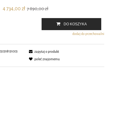
4 734,00 zł
7 890,00 zł
DO KOSZYKA
dodaj do przechowalni
250318131003
zapytaj o produkt
poleć znajomemu