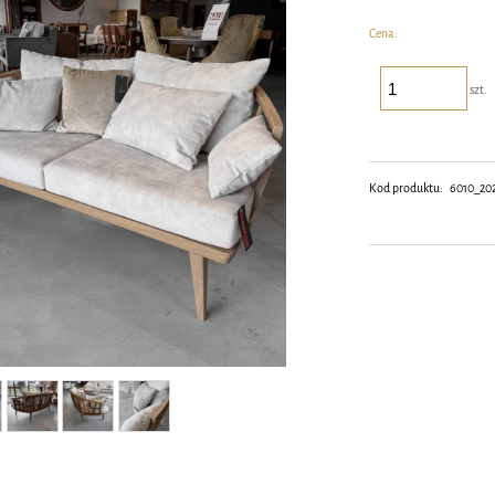
Cena:
szt.
Kod produktu:
6010_20