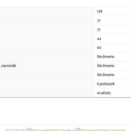
158
77
77
44
60
lite drewno
 narożniki
lite drewno
lite drewno
6 poduszek
w całości
ŚLEDŹ NAS NA