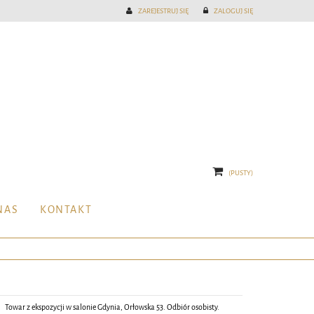
ZAREJESTRUJ SIĘ
ZALOGUJ SIĘ
(PUSTY)
NAS
KONTAKT
Towar z ekspozycji w salonie Gdynia, Orłowska 53. Odbiór osobisty.