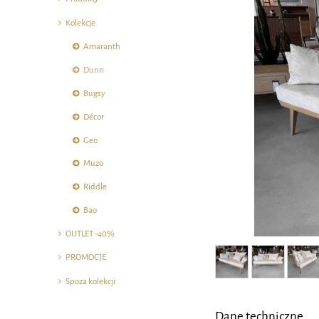
Kolekcje
Amaranth
Dunn
Bugsy
Décor
Geo
Muzo
Riddle
Bao
OUTLET -40%
PROMOCJE
Spoza kolekcji
Dane techniczne