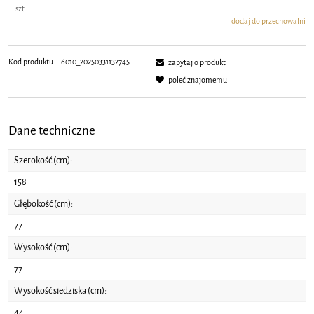
szt.
dodaj do przechowalni
Kod produktu:
6010_20250331132745
zapytaj o produkt
poleć znajomemu
Dane techniczne
Szerokość (cm):
158
Głębokość (cm):
77
Wysokość (cm):
77
Wysokość siedziska (cm):
44