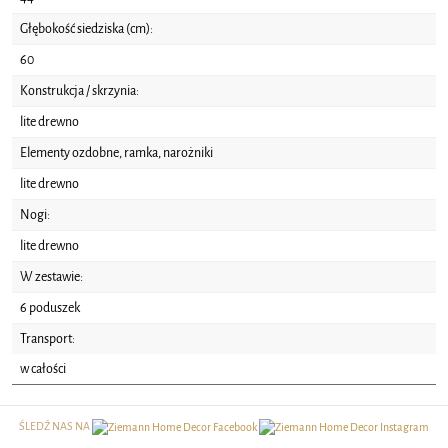
Głębokość siedziska (cm):
60
Konstrukcja / skrzynia:
lite drewno
Elementy ozdobne, ramka, narożniki
lite drewno
Nogi:
lite drewno
W zestawie:
6 poduszek
Transport:
w całości
ŚLEDŹ NAS NA