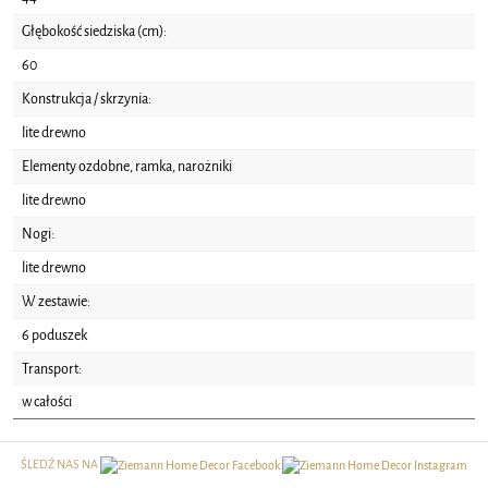
Głębokość siedziska (cm):
60
Konstrukcja / skrzynia:
lite drewno
Elementy ozdobne, ramka, narożniki
lite drewno
Nogi:
lite drewno
W zestawie:
6 poduszek
Transport:
w całości
ŚLEDŹ NAS NA