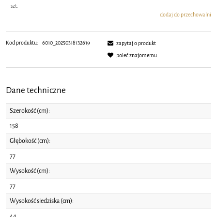
szt.
dodaj do przechowalni
Kod produktu:
6010_20250318132619
zapytaj o produkt
poleć znajomemu
Dane techniczne
Szerokość (cm):
158
Głębokość (cm):
77
Wysokość (cm):
77
Wysokość siedziska (cm):
44