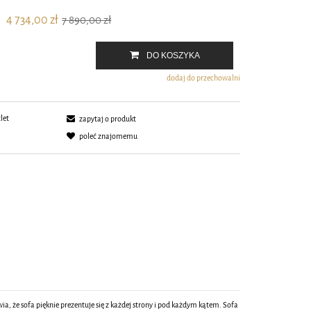
4 734,00 zł
7 890,00 zł
DO KOSZYKA
dodaj do przechowalni
let
zapytaj o produkt
poleć znajomemu
 że sofa pięknie prezentuje się z każdej strony i pod każdym kątem. Sofa