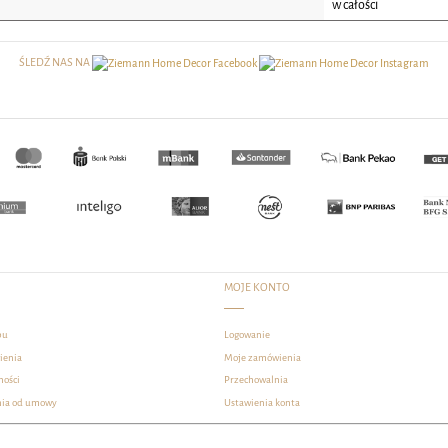
w całości
ŚLEDŹ NAS NA
MOJE KONTO
pu
Logowanie
ienia
Moje zamówienia
ności
Przechowalnia
nia od umowy
Ustawienia konta