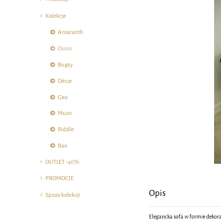
Kolekcje
Amaranth
Dunn
Bugsy
Décor
Geo
Muzo
Riddle
Bao
OUTLET -40%
PROMOCJE
Opis
Spoza kolekcji
Elegancka sofa w formie dekora