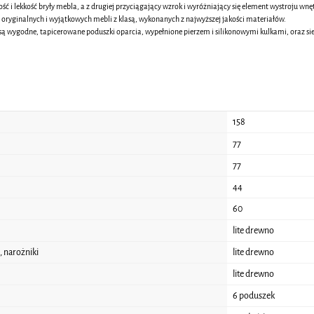
ność i lekkość bryły mebla, a z drugiej przyciągający wzrok i wyróżniający się element wystroju wnę
 oryginalnych i wyjątkowych mebli z klasą, wykonanych z najwyższej jakości materiałów.
są wygodne, tapicerowane poduszki oparcia, wypełnione pierzem i silikonowymi kulkami, oraz sie
158
77
77
44
60
lite drewno
 narożniki
lite drewno
lite drewno
6 poduszek