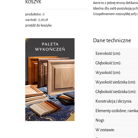
KOSZYK
Aerie to z jednej strony delikat
Idealna dla osób poszukujących
Uzupełnieniem niezwykłej sofy 
produktów:
0
wartość:
0,00 zł
przejdź do koszyka
Dane techniczne
Szerokość (cm):
Głębokość (cm):
Wysokość (cm):
Wysokość siedziska (cm):
Głębokość siedziska (cm):
Konstrukcja / skrzynia:
Elementy ozdobne, ramka,
Nogi:
W zestawie: