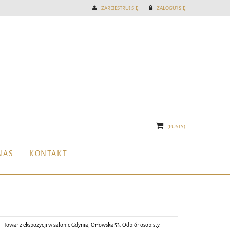
ZAREJESTRUJ SIĘ
ZALOGUJ SIĘ
(PUSTY)
NAS
KONTAKT
Towar z ekspozycji w salonie Gdynia, Orłowska 53. Odbiór osobisty.