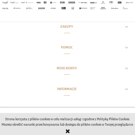
ZAKUPY
POMOC
MOJE KONTO
INFORMACJE
Opracowanie wizualne witryny MCIStudios 2020
Strona korzysta z plików cookies w celu realizacji usług i zgodnie z Polityką Plików Cookies.
Możesz określić warunki przechowywania lub dostępu do plików cookies w Twojej przeglądarce.
POKAŻ PEŁNĄ WERSJĘ STRONY
Sklep internetowy Shoper.pl